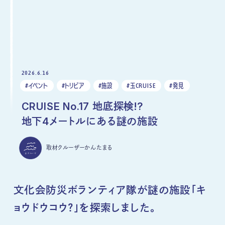
2026.6.16
#イベント
#トリビア
#施設
#玉CRUISE
#発見
CRUISE No.17 地底探検!?
地下4メートルにある謎の施設
取材クルーザー
かんたまる
文化会防災ボランティア隊
が
謎の施設「キ
ョウドウコウ？」を
探索しました。