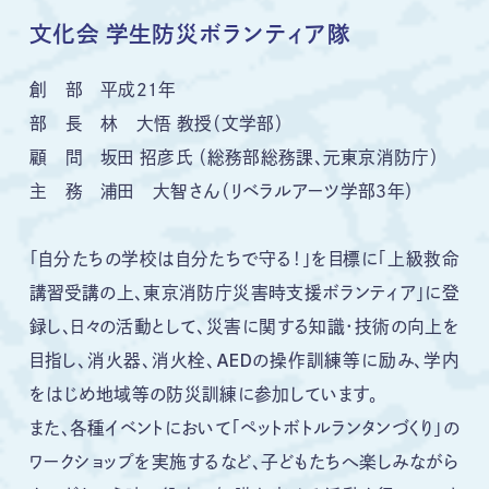
文化会 学生防災ボランティア隊
創 部 平成２１年
部 長 林 大悟 教授（文学部）
顧 問 坂田 招彦氏 （総務部総務課、元東京消防庁）
主 務 浦田 大智さん（リベラルアーツ学部３年）
「自分たちの学校は自分たちで守る！」を目標に「上級救命
講習受講の上、東京消防庁災害時支援ボランティア」に登
録し、日々の活動として、災害に関する知識・技術の向上を
目指し、消火器、消火栓、AEDの操作訓練等に励み、学内
をはじめ地域等の防災訓練に参加しています。
また、各種イベントにおいて「ペットボトルランタンづくり」の
ワークショップを実施するなど、子どもたちへ楽しみながら