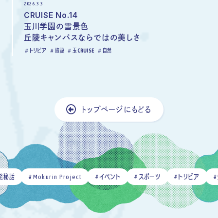
2026.3.3
CRUISE No.14
玉川学園の雪景色
丘陵キャンパスならではの美しさ
トリビア
施設
玉CRUISE
自然
トップページにもどる
#Mokurin Project
#イベント
#スポーツ
#トリビア
#先生