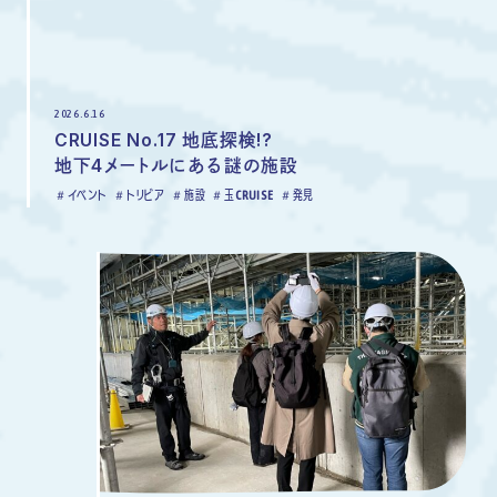
2026.6.16
CRUISE No.17 地底探検!?
地下4メートルにある謎の施設
イベント
トリビア
施設
玉CRUISE
発見